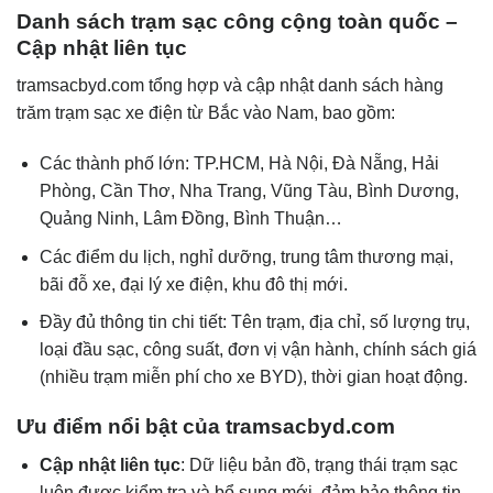
Danh sách trạm sạc công cộng toàn quốc –
Cập nhật liên tục
tramsacbyd.com
tổng hợp và cập nhật danh sách hàng
trăm trạm sạc xe điện từ Bắc vào Nam, bao gồm:
Các thành phố lớn: TP.HCM, Hà Nội, Đà Nẵng, Hải
Phòng, Cần Thơ, Nha Trang, Vũng Tàu, Bình Dương,
Quảng Ninh, Lâm Đồng, Bình Thuận…
Các điểm du lịch, nghỉ dưỡng, trung tâm thương mại,
bãi đỗ xe, đại lý xe điện, khu đô thị mới.
Đầy đủ thông tin chi tiết: Tên trạm, địa chỉ, số lượng trụ,
loại đầu sạc, công suất, đơn vị vận hành, chính sách giá
(nhiều trạm miễn phí cho xe BYD), thời gian hoạt động.
Ưu điểm nổi bật của tramsacbyd.com
Cập nhật liên tục
: Dữ liệu bản đồ, trạng thái trạm sạc
luôn được kiểm tra và bổ sung mới, đảm bảo thông tin