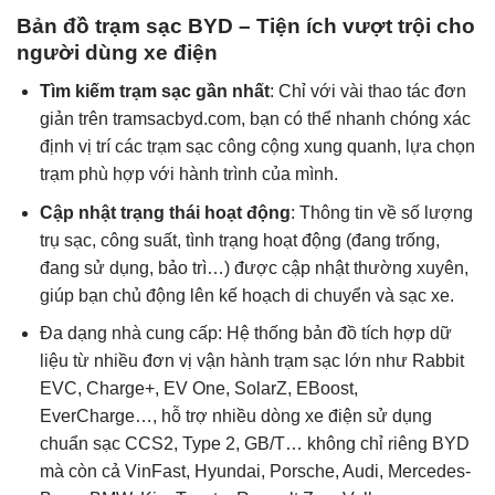
Bản đồ trạm sạc BYD – Tiện ích vượt trội cho
người dùng xe điện
Tìm kiếm trạm sạc gần nhất
: Chỉ với vài thao tác đơn
giản trên tramsacbyd.com, bạn có thể nhanh chóng xác
định vị trí các trạm sạc công cộng xung quanh, lựa chọn
trạm phù hợp với hành trình của mình.
Cập nhật trạng thái hoạt động
: Thông tin về số lượng
trụ sạc, công suất, tình trạng hoạt động (đang trống,
đang sử dụng, bảo trì…) được cập nhật thường xuyên,
giúp bạn chủ động lên kế hoạch di chuyển và sạc xe.
Đa dạng nhà cung cấp: Hệ thống bản đồ tích hợp dữ
liệu từ nhiều đơn vị vận hành trạm sạc lớn như Rabbit
EVC, Charge+, EV One, SolarZ, EBoost,
EverCharge…, hỗ trợ nhiều dòng xe điện sử dụng
chuẩn sạc CCS2, Type 2, GB/T… không chỉ riêng BYD
mà còn cả VinFast, Hyundai, Porsche, Audi, Mercedes-