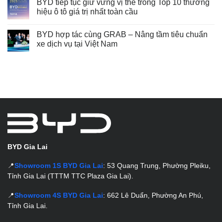
BYD tiếp tục giữ vững vị thế trong Top 10 thương
hiệu ô tô giá trị nhất toàn cầu
BYD hợp tác cùng GRAB – Nâng tầm tiêu chuẩn
xe dịch vụ tại Việt Nam
BYD Gia Lai
📍
Showroom 1S BYD Gia Lai
: 53 Quang Trung, Phường Pleiku,
Tỉnh Gia Lai (TTTM TTC Plaza Gia Lai).
📍
Showroom 4S BYD Gia Lai
: 662 Lê Duẩn, Phường An Phú,
Tỉnh Gia Lai.