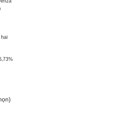
Denza
)
 hai
76,73%
chọn)