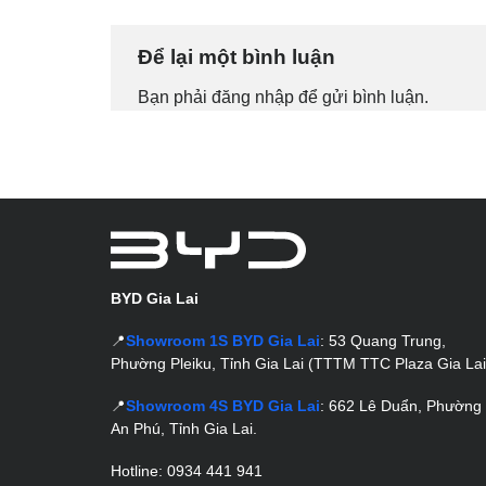
Để lại một bình luận
Bạn phải
đăng nhập
để gửi bình luận.
BYD Gia Lai
📍
Showroom 1S BYD Gia Lai
: 53 Quang Trung,
Phường Pleiku, Tỉnh Gia Lai (TTTM TTC Plaza Gia Lai
📍
Showroom 4S BYD Gia Lai
: 662 Lê Duẩn, Phường
An Phú, Tỉnh Gia Lai.
Hotline: 0934 441 941