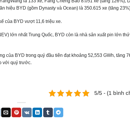
YangWang là 133 xe, Fang Cheng Bao 8.051 xe (tăng 126%), 
hãn hiệu BYD (gồm Dynasty và Ocean) là 350.615 xe (tăng 23%
kế của BYD vượt 11,6 triệu xe.
NEV) lớn nhất Trung Quốc, BYD còn là nhà sản xuất pin lớn thứ
ượng của BYD trong quý đầu tiên đạt khoảng 52,553 GWh, tăng 
 với quý trước.
5/5 - (1 bình 