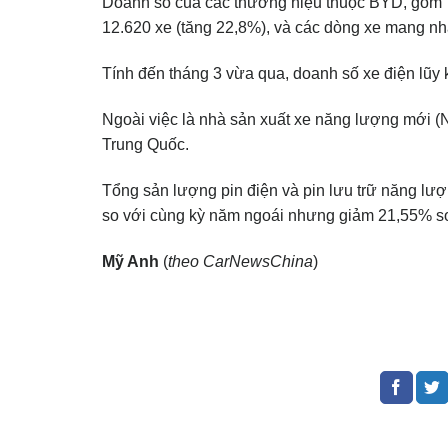
Doanh số của các thương hiệu thuộc BYD, gồm 
12.620 xe (tăng 22,8%), và các dòng xe mang n
Tính đến tháng 3 vừa qua, doanh số xe điện lũy 
Ngoài việc là nhà sản xuất xe năng lượng mới (
Trung Quốc.
Tổng sản lượng pin điện và pin lưu trữ năng l
so với cùng kỳ năm ngoái nhưng giảm 21,55% so
Mỹ Anh
(
theo CarNewsChina
)