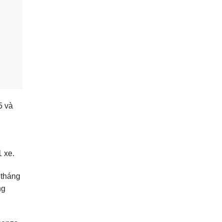
5 và
 xe.
 tháng
ng